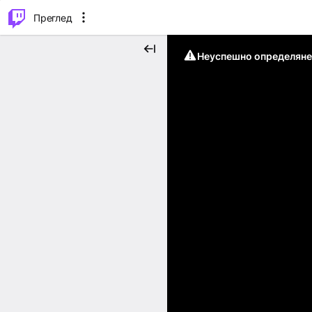
м...
⌥
P
Преглед
Неуспешно определяне