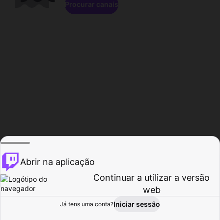
Procurar canais
Abrir na aplicação
Continuar a utilizar a versão
web
Iniciar sessão
Já tens uma conta?
Página inicial
Procurar
Atividade
Perfil