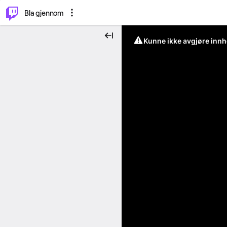
⌥
P
Bla gjennom
Kunne ikke avgjøre innh