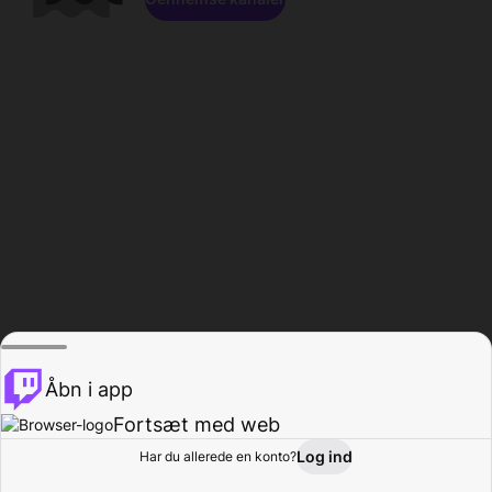
Åbn i app
Fortsæt med web
Log ind
Har du allerede en konto?
Hjem
Gennemse
Aktivitet
Profil