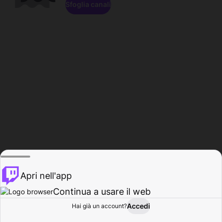
Sfoglia canali
Apri nell'app
Continua a usare il web
Accedi
Hai già un account?
Base
Sfoglia
Attività
Profilo