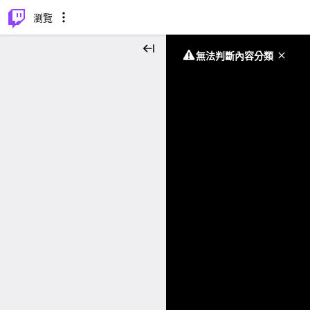
⌥
P
瀏覽
無法判斷內容分類