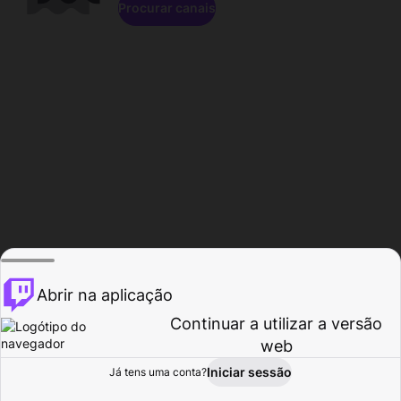
Procurar canais
Abrir na aplicação
Continuar a utilizar a versão
web
Iniciar sessão
Já tens uma conta?
Página inicial
Procurar
Atividade
Perfil