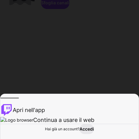
Sfoglia canali
Apri nell'app
Continua a usare il web
Accedi
Hai già un account?
Base
Sfoglia
Attività
Profilo