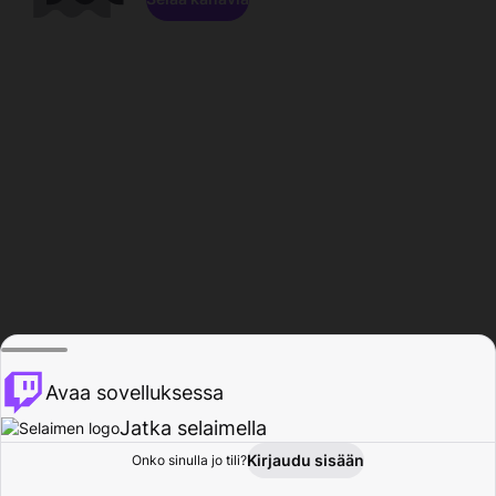
Avaa sovelluksessa
Jatka selaimella
Kirjaudu sisään
Onko sinulla jo tili?
Koti
Selaa
Toiminta
Profiili