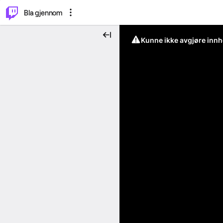
⌥
P
Bla gjennom
Kunne ikke avgjøre innh