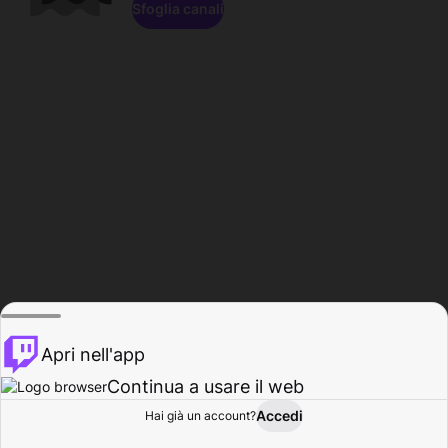
Sfoglia canali
Apri nell'app
Continua a usare il web
Accedi
Hai già un account?
Base
Sfoglia
Attività
Profilo