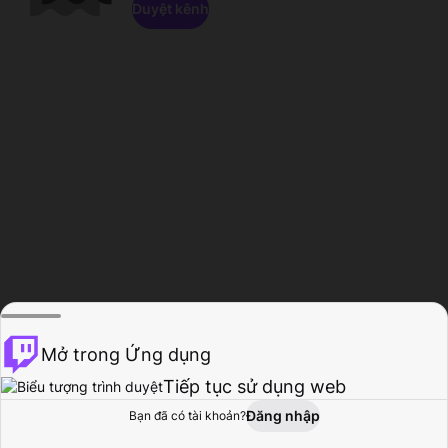
Duyệt kênh
Mở trong Ứng dụng
Tiếp tục sử dụng web
Đăng nhập
Bạn đã có tài khoản?
Trang chủ
Duyệt
Hoạt động
Hồ sơ