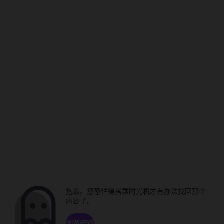
抱歉。您恐怕得搭乘时光机才有办法找回那个
内容了。
浏览频道