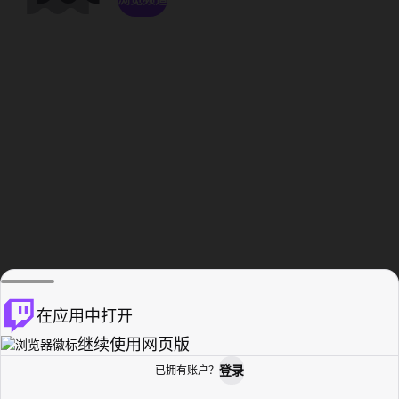
在应用中打开
继续使用网页版
登录
已拥有账户？
主页
浏览
活动纪录
个人资料