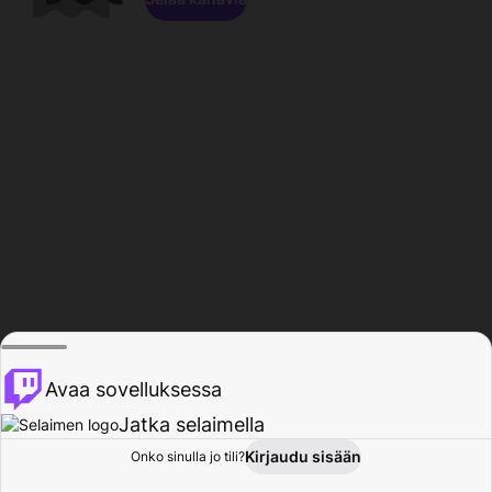
Avaa sovelluksessa
Jatka selaimella
Kirjaudu sisään
Onko sinulla jo tili?
Koti
Selaa
Toiminta
Profiili