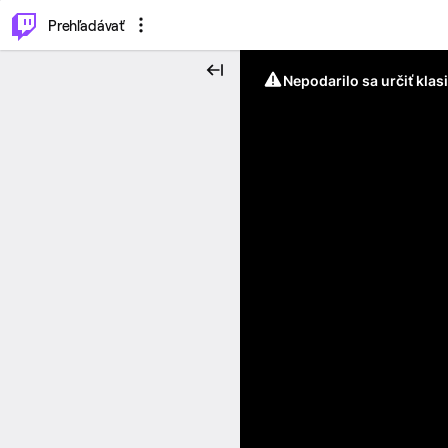
..
⌥
P
Prehľadávať
Nepodarilo sa určiť klas