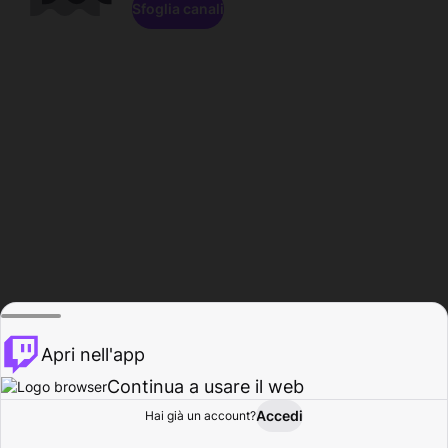
Sfoglia canali
Apri nell'app
Continua a usare il web
Accedi
Hai già un account?
Base
Sfoglia
Attività
Profilo