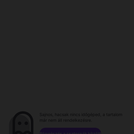
Sajnos, hacsak nincs időgéped, a tartalom
már nem áll rendelkezésre.
Böngészés a csatornák között