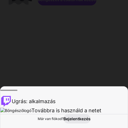
Ugrás: alkalmazás
Továbbra is használd a netet
Bejelentkezés
Már van fiókod?
Főoldal
Böngészés
Tevékenység
Profil