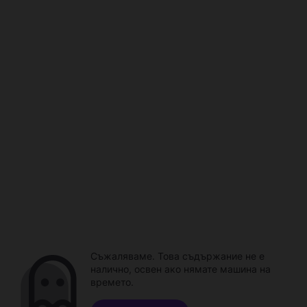
Съжаляваме. Това съдържание не е
налично, освен ако нямате машина на
времето.