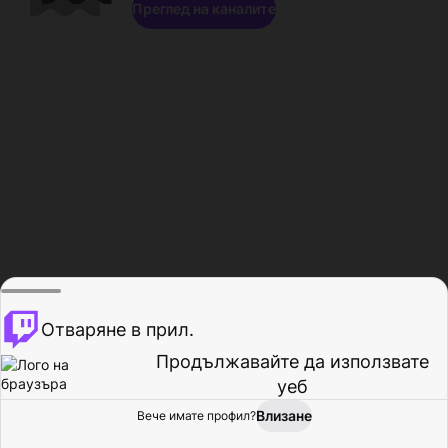
Преглед на каналите
Отваряне в прил.
Продължавайте да използвате
уеб
Влизане
Вече имате профил?
Начало
Преглед
Активност
Профил