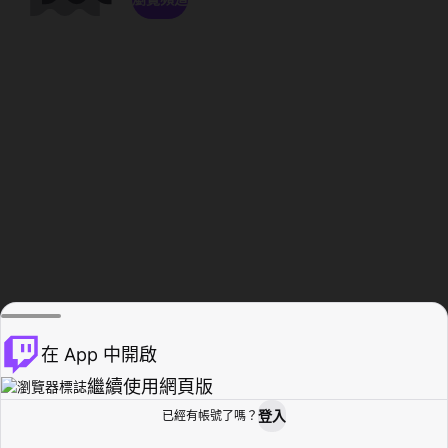
在 App 中開啟
繼續使用網頁版
登入
已經有帳號了嗎？
創作者基地
瀏覽
活動紀錄
個人檔案