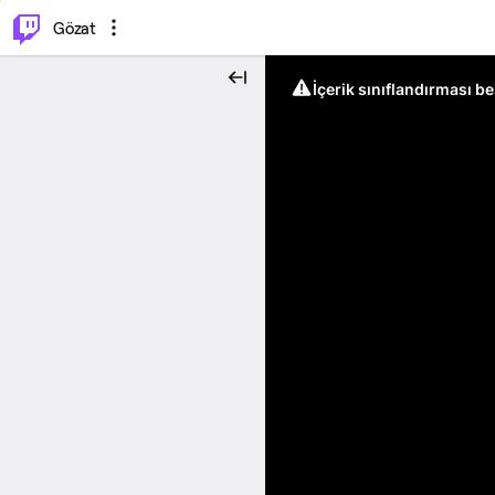
⌥
P
Gözat
İçerik sınıflandırması b