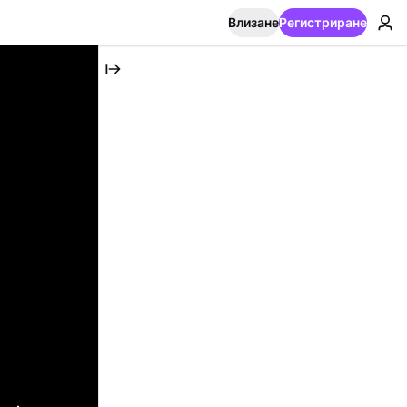
Влизане
Регистриране