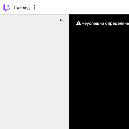
м...
⌥
P
Преглед
Неуспешно определяне