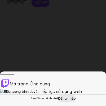
Duyệt kênh
Mở trong Ứng dụng
Tiếp tục sử dụng web
Đăng nhập
Bạn đã có tài khoản?
Trang chủ
Duyệt
Hoạt động
Hồ sơ