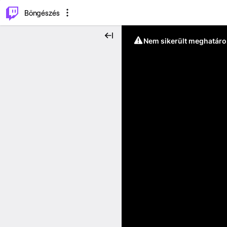
⌥
P
Böngészés
Nem sikerült meghatáro