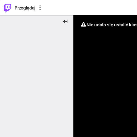
…
⌥
P
Przeglądaj
Nie udało się ustalić klas