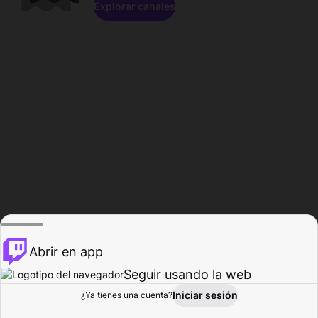
Explorar canales
Abrir en app
Seguir usando la web
Iniciar sesión
Página del
¿Ya tienes una cuenta?
Explorar
Actividad
Perfil
Creador