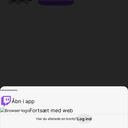
Åbn i app
Fortsæt med web
Log ind
Har du allerede en konto?
Hjem
Gennemse
Aktivitet
Profil