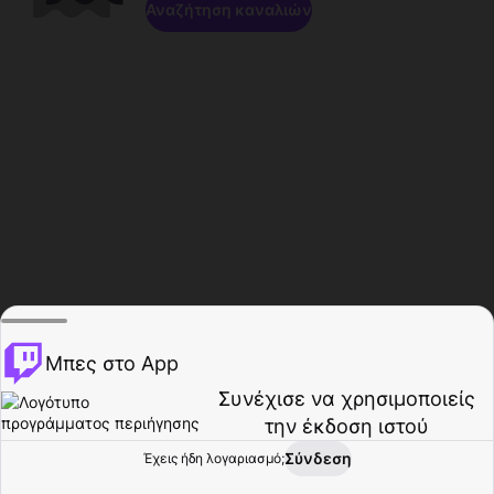
Αναζήτηση καναλιών
Μπες στο App
Συνέχισε να χρησιμοποιείς
την έκδοση ιστού
Σύνδεση
Έχεις ήδη λογαριασμό;
Αρχική σελίδα
Περιήγηση
Δραστηριότητα
Προφίλ