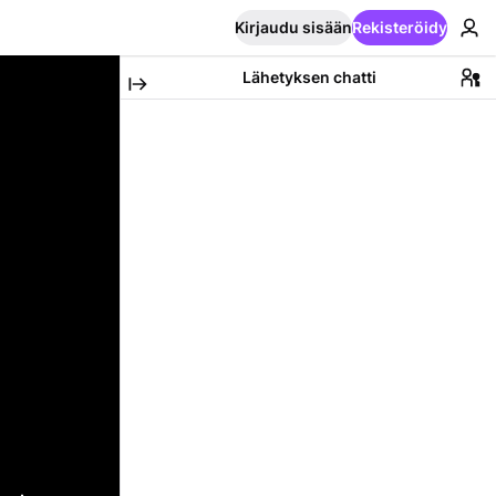
Kirjaudu sisään
Rekisteröidy
Lähetyksen chatti