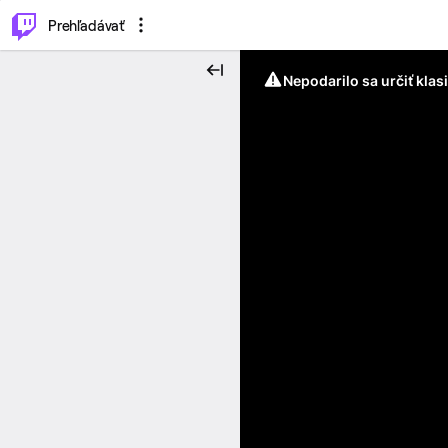
..
⌥
P
Prehľadávať
Nepodarilo sa určiť klas