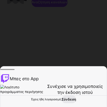
Αναζήτηση καναλιών
Μπες στο App
Συνέχισε να χρησιμοποιείς
την έκδοση ιστού
Σύνδεση
Έχεις ήδη λογαριασμό;
Αρχική σελίδα
Περιήγηση
Δραστηριότητα
Προφίλ