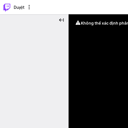
.
⌥
P
Duyệt
Không thể xác định phân