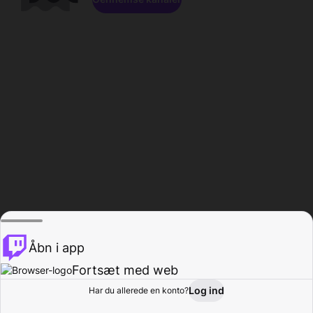
Åbn i app
Fortsæt med web
Log ind
Har du allerede en konto?
Hjem
Gennemse
Aktivitet
Profil