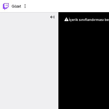
⌥
P
Gözat
İçerik sınıflandırması b