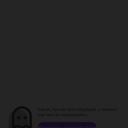
Sajnos, hacsak nincs időgéped, a tartalom
már nem áll rendelkezésre.
Böngészés a csatornák között