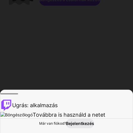
Ugrás: alkalmazás
Továbbra is használd a netet
Bejelentkezés
Már van fiókod?
Főoldal
Böngészés
Tevékenység
Profil