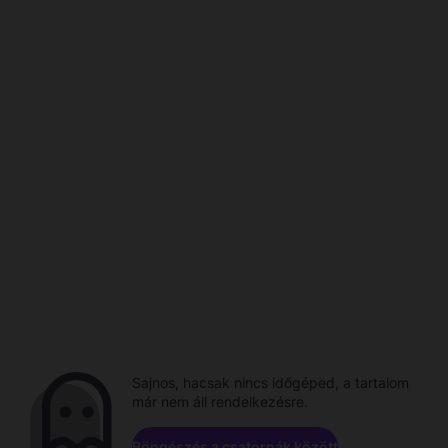
Sajnos, hacsak nincs időgéped, a tartalom
már nem áll rendelkezésre.
Böngészés a csatornák között