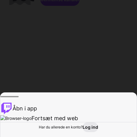
Åbn i app
Fortsæt med web
Log ind
Har du allerede en konto?
Hjem
Gennemse
Aktivitet
Profil