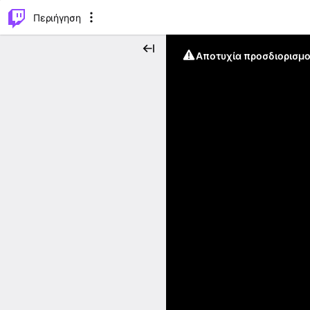
..
⌥
P
Περιήγηση
Αποτυχία προσδιορισμο