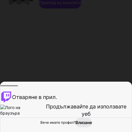
Преглед на каналите
Отваряне в прил.
Продължавайте да използвате
уеб
Влизане
Вече имате профил?
Начало
Преглед
Активност
Профил