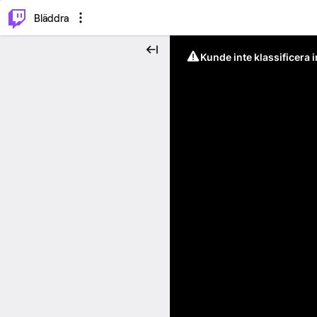
⌥
P
Bläddra
Kunde inte klassificera 