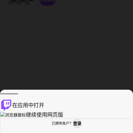
在应用中打开
继续使用网页版
登录
已拥有账户？
主页
浏览
活动纪录
个人资料