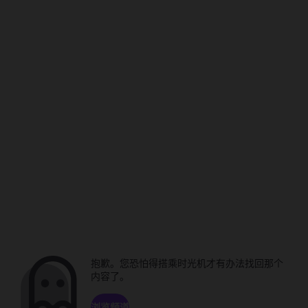
抱歉。您恐怕得搭乘时光机才有办法找回那个
内容了。
浏览频道