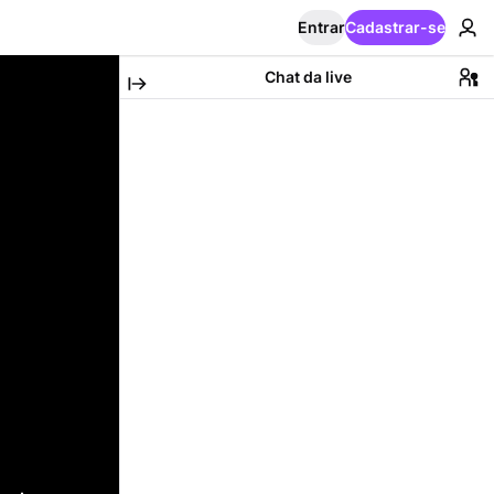
Entrar
Cadastrar-se
Chat da live