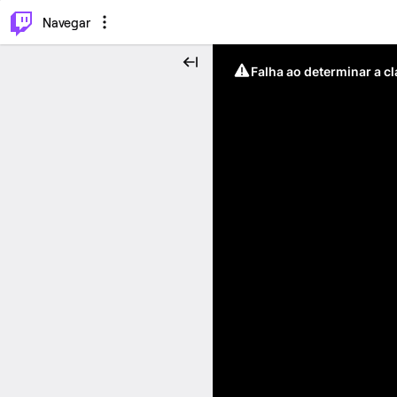
⌥
P
Navegar
Falha ao determinar a c