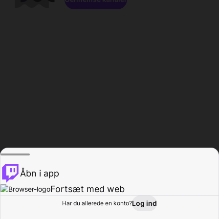
Åbn i app
Fortsæt med web
Log ind
Har du allerede en konto?
Hjem
Gennemse
Aktivitet
Profil