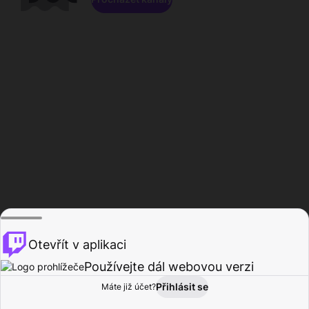
Otevřít v aplikaci
Používejte dál webovou verzi
Přihlásit se
Máte již účet?
Domů
Procházet
Aktivita
Profil