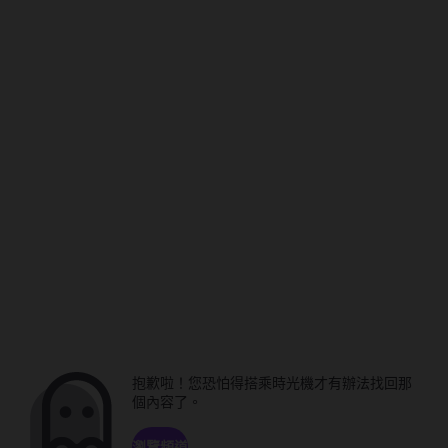
抱歉啦！您恐怕得搭乘時光機才有辦法找回那
個內容了。
瀏覽頻道