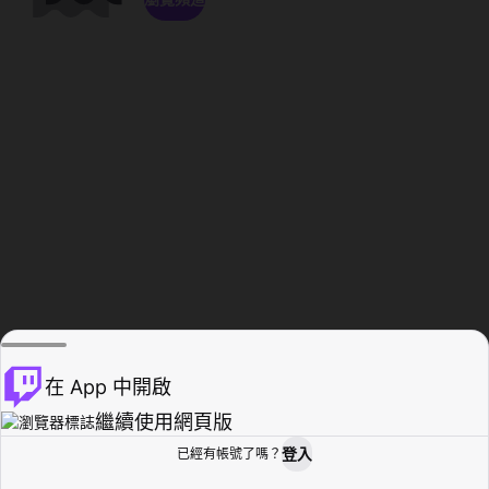
在 App 中開啟
繼續使用網頁版
登入
已經有帳號了嗎？
創作者基地
瀏覽
活動紀錄
個人檔案