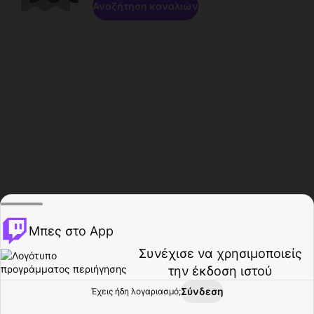
Αναζήτηση καναλιών
Μπες στο App
Συνέχισε να χρησιμοποιείς
την έκδοση ιστού
Σύνδεση
Έχεις ήδη λογαριασμό;
Αρχική σελίδα
Περιήγηση
Δραστηριότητα
Προφίλ