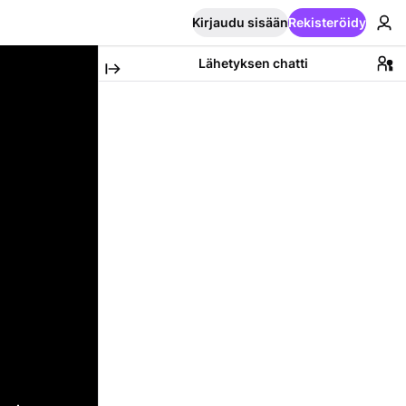
Kirjaudu sisään
Rekisteröidy
Lähetyksen chatti