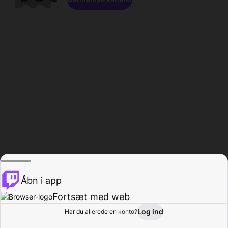
Åbn i app
Fortsæt med web
Log ind
Har du allerede en konto?
Hjem
Gennemse
Aktivitet
Profil