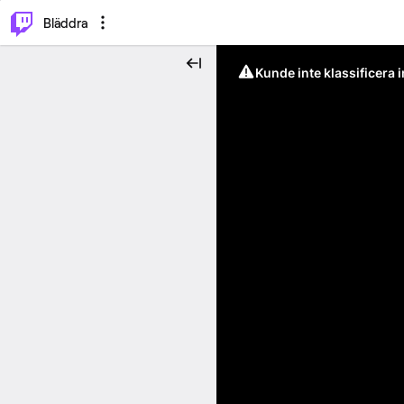
⌥
P
Bläddra
Kunde inte klassificera 