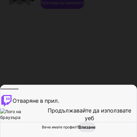
Преглед на каналите
Отваряне в прил.
Продължавайте да използвате
уеб
Влизане
Вече имате профил?
Начало
Преглед
Активност
Профил