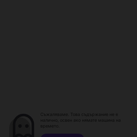
Съжаляваме. Това съдържание не е
налично, освен ако нямате машина на
времето.