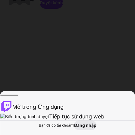
Duyệt kênh
Mở trong Ứng dụng
Tiếp tục sử dụng web
Đăng nhập
Bạn đã có tài khoản?
Trang chủ
Duyệt
Hoạt động
Hồ sơ